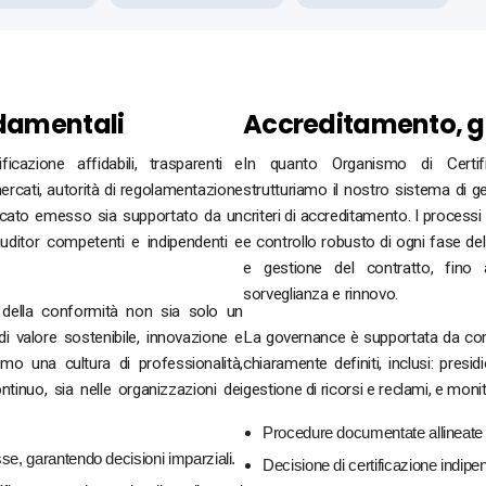
ndamentali
Accreditamento, 
icazione affidabili, trasparenti e
In quanto Organismo di Certifi
ercati, autorità di regolamentazione
strutturiamo il nostro sistema di ges
tificato emesso sia supportato da un
criteri di accreditamento. I processi
uditor competenti e indipendenti e
e controllo robusto di ogni fase del 
e gestione del contratto, fino al
sorveglianza e rinnovo.
 della conformità non sia solo un
 valore sostenibile, innovazione e
La governance è supportata da comit
o una cultura di professionalità,
chiaramente definiti, inclusi: presid
tinuo, sia nelle organizzazioni dei
gestione di ricorsi e reclami, e mon
Procedure documentate allineate ai
sse, garantendo decisioni imparziali.
Decisione di certificazione indipen