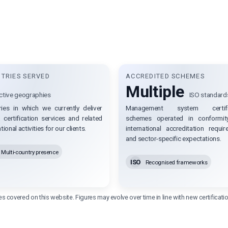
TRIES SERVED
ACCREDITED SCHEMES
Multiple
ctive geographies
ISO standard
ries in which we currently deliver
Management system certific
, certification services and related
schemes operated in conformit
tional activities for our clients.
international accreditation requi
and sector-specific expectations.
Multi-country presence
ISO
Recognised frameworks
s covered on this website. Figures may evolve over time in line with new certificat