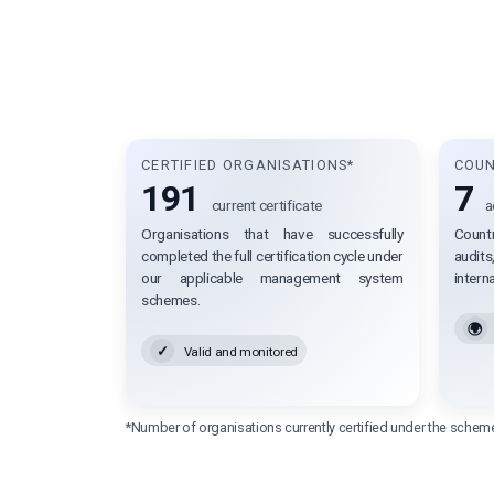
CERTIFIED ORGANISATIONS*
COUN
191
7
current certificate
a
Organisations that have successfully
Count
completed the full certification cycle under
audits
our applicable management system
interna
schemes.
🌍
✓
Valid and monitored
*Number of organisations currently certified under the scheme