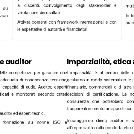
ai discenti, coinvolgimento degli stakeholder e
mult
a sul
valutazione dei risultati.
zioni
In l
Attività coerenti con framework internazionali e con
prac
le aspettative di autorità e finanziatori.
e auditor
Imparzialità, etica
delle competenze per garantire che
L’imparzialità è al centro delle n
 adeguata di conoscenze tecniche,
gestiamo in modo sistematico le pot
capacità di audit. Auditor, esperti
finanziarie, commerciali o di altra
ficati e monitorati secondo criteri
decisioni di certificazione. Le n
consulenza che potrebbero comp
trasparenti in merito ai rapporti con
auditor ed esperti tecnici.
Incoraggiamo clienti, auditor e s
con formazione su norme ISO e
all’imparzialità o alla condotta etic