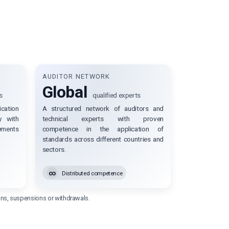
AUDITOR NETWORK
Global
s
qualified experts
ation
A structured network of auditors and
y with
technical experts with proven
rements
competence in the application of
standards across different countries and
sectors.
∞
Distributed competence
ions, suspensions or withdrawals.