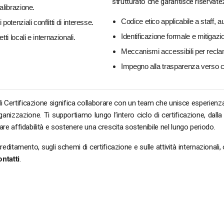
strutturato che garantisce riservatez
calibrazione.
Codice etico applicabile a staff, au
otenziali conflitti di interesse.
Identificazione formale e mitigazio
ti locali e internazionali.
Meccanismi accessibili per reclam
Impegno alla trasparenza verso cl
i Certificazione significa collaborare con un team che unisce esperienza
nizzazione. Ti supportiamo lungo l’intero ciclo di certificazione, dalla r
rare affidabilità e sostenere una crescita sostenibile nel lungo periodo.
itamento, sugli schemi di certificazione e sulle attività internazionali, c
ntatti
.