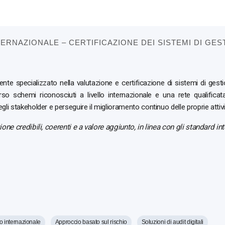
ERNAZIONALE – CERTIFICAZIONE DEI SISTEMI DI GES
te specializzato nella valutazione e certificazione di sistemi di ges
o schemi riconosciuti a livello internazionale e una rete qualificat
gli stakeholder e perseguire il miglioramento continuo delle proprie attivi
ione credibili, coerenti e a valore aggiunto, in linea con gli standard in
o internazionale
Approccio basato sul rischio
Soluzioni di audit digitali