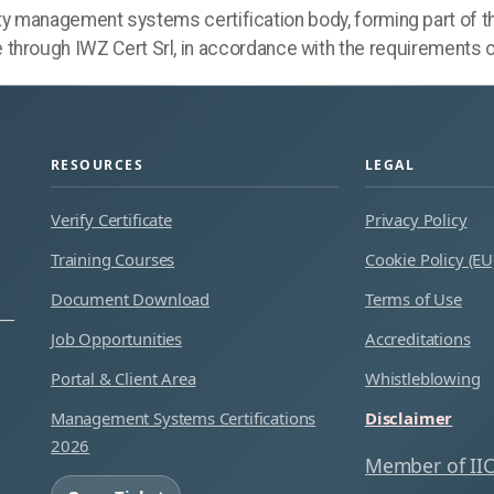
rty management systems certification body, forming part of th
e through IWZ Cert Srl, in accordance with the requirements 
RESOURCES
LEGAL
Verify Certificate
Privacy Policy
Training Courses
Cookie Policy (EU
Document Download
Terms of Use
 —
Job Opportunities
Accreditations
Portal & Client Area
Whistleblowing
Management Systems Certifications
Disclaimer
2026
Member of II