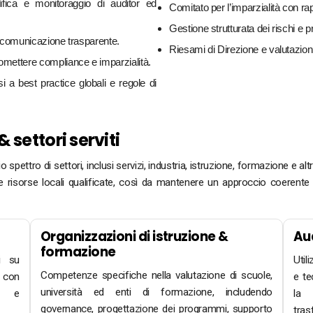
fica e monitoraggio di auditor ed
Comitato per l’imparzialità con rap
Gestione strutturata dei rischi e p
a comunicazione trasparente.
Riesami di Direzione e valutazioni
ettere compliance e imparzialità.
i a best practice globali e regole di
 settori serviti
 spettro di settori, inclusi servizi, industria, istruzione, formazione e al
 risorse locali qualificate, così da mantenere un approccio coerente a
Organizzazioni di istruzione &
Aud
formazione
i su
Util
Competenze specifiche nella valutazione di scuole,
, con
e te
università ed enti di formazione, includendo
ng e
la 
governance, progettazione dei programmi, supporto
tras