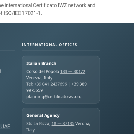
e international Certificato IWZ network and
of ISO/IEC 17021-1.
INTERNATIONAL OFFICES
Italian Branch
)
Corso del Popolo
133 — 30172
Venezia, Italy
Tel:
+39 041 2437696
| +39 389
9975559
planning@certificatoiwz.org
General Agency
Str. La Rizza,
18 — 37135
Verona,
CUAE
Italy